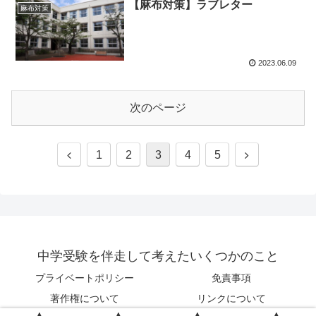
【麻布対策】ラブレター
麻布対策
2023.06.09
次のページ
前
次
1
2
3
4
5
へ
へ
中学受験を伴走して考えたいくつかのこと
プライベートポリシー
免責事項
著作権について
リンクについて