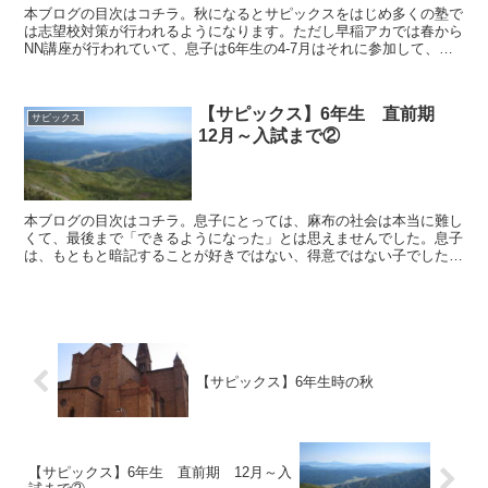
本ブログの目次はコチラ。秋になるとサピックスをはじめ多くの塾で
は志望校対策が行われるようになります。ただし早稲アカでは春から
NN講座が行われていて、息子は6年生の4-7月はそれに参加して、麻
布中入試問題の雰囲気に触れていました。一方、サピッ...
【サピックス】6年生 直前期
サピックス
12月～入試まで②
本ブログの目次はコチラ。息子にとっては、麻布の社会は本当に難し
くて、最後まで「できるようになった」とは思えませんでした。息子
は、もともと暗記することが好きではない、得意ではない子でした。
土特でときどき行われる150問の年号テストも最初は50...
【サピックス】6年生時の秋
【サピックス】6年生 直前期 12月～入