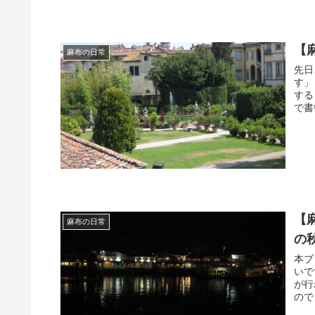
【
麻布の日常
先日
す」
する
で書
【
麻布の日常
の
本ブ
いで
が行
ので