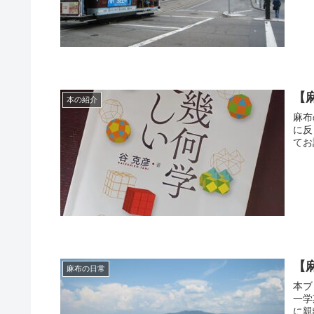
【
本の紹介
麻布
に反
てお
【
麻布の日常
本ブ
一学
に親