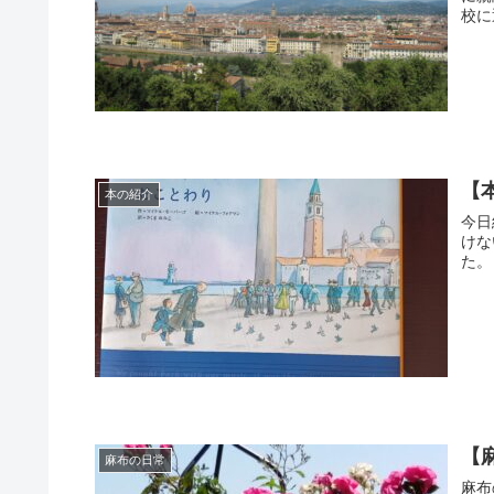
校に
【
本の紹介
今日
けな
た。
【
麻布の日常
麻布