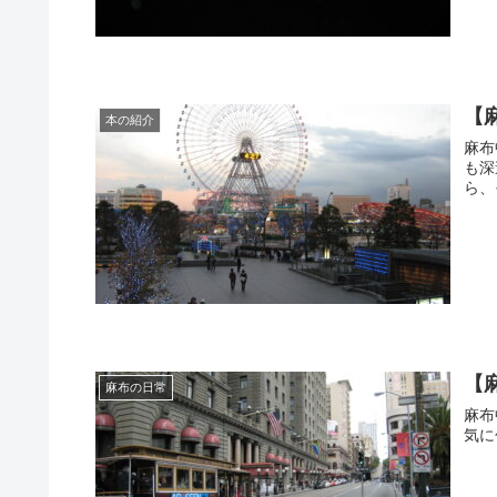
【
本の紹介
麻布
も深
ら、
【
麻布の日常
麻布
気に