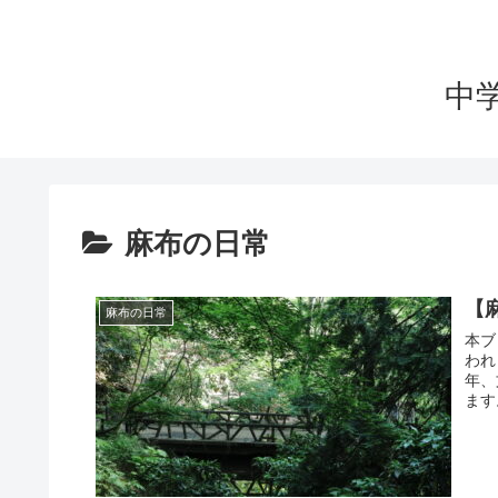
中
麻布の日常
【
麻布の日常
本ブ
われ
年、
ます