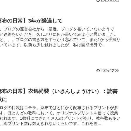
2026.05.02
麻布の日常】3年が経過して
、ブログの運営会社から「最近、ブログを書いていないようで
と連絡をいただき、久しぶりに何か書いてみようと思いました。
と、、、ブログの書き方をすっかり忘れていて、また1から手探り
いています。以前も少し触れましたが、私は開成出身で...
2025.12.28
麻布の日常】衣錦尚褧（いきんしょうけい）：読書
秋に
ログの目次はコチラ。麻布ではとにかく配布されるプリントが多
す。ほとんどの教科において、オリジナルプリントを使って授業
われます。1教科につきたくさんのプリントがあり、教科数も多い
、総プリント数は数えきれないくらいです。これを整...