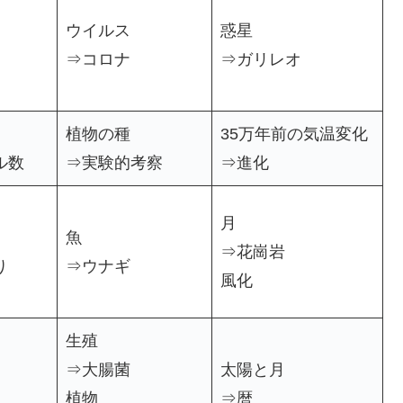
ウイルス
惑星
⇒コロナ
⇒ガリレオ
植物の種
35万年前の気温変化
ル数
⇒実験的考察
⇒進化
月
魚
⇒花崗岩
り
⇒ウナギ
風化
生殖
⇒大腸菌
太陽と月
植物
⇒暦