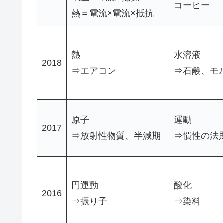
コーヒー
熱＝電流×電流×抵抗
熱
水溶液
2018
⇒エアコン
⇒石鹸、モ
原子
運動
2017
⇒放射性物質、半減期
⇒慣性の法
円運動
酸化
2016
⇒振り子
⇒染料