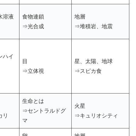
水溶液
食物連鎖
地層
⇒光合成
⇒堆積岩、地震
ンハイ
目
星、太陽、地球
⇒立体視
⇒スピカ食
生命とは
火星
⇒セントラルドグ
カリ
⇒キュリオシティ
マ
卵
地層