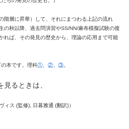
人たちの発見の歴史も。）
上の階層に昇華）して、それにまつわる上記の流れ
の秋以降、過去問演習やSS/NN/麻布模擬試験の復
つかれば、その発見の歴史から、理論の応用まで可能
下の本です。理科
①
、
②
、
③
。
を見るときは、
 (監修), 日暮雅通 (翻訳)）