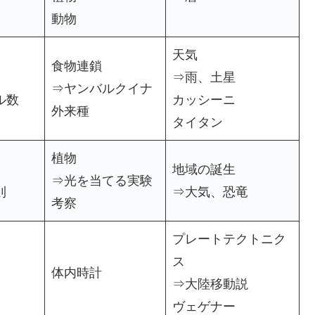
動物
天気
食物連鎖
⇒雨、土星
⇒ヤンバルクイナ
ル数
カッシーニ
外来種
タイタン
植物
地域の誕生
⇒光を当てる実験
則
⇒大気、恐竜
考察
プレートテクトニク
ス
体内時計
⇒大陸移動説
ヴェゲナー