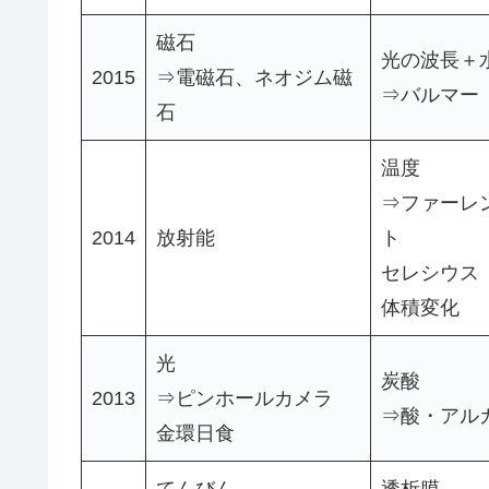
磁石
光の波長＋
2015
⇒電磁石、ネオジム磁
⇒バルマー
石
温度
⇒ファーレ
2014
放射能
ト
セレシウス
体積変化
光
炭酸
2013
⇒ピンホールカメラ
⇒酸・アル
金環日食
てんびん
透析膜