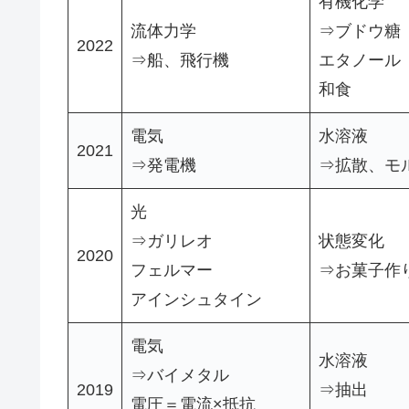
有機化学
流体力学
⇒ブドウ糖
2022
⇒船、飛行機
エタノール
和食
電気
水溶液
2021
⇒発電機
⇒拡散、モ
光
⇒ガリレオ
状態変化
2020
フェルマー
⇒お菓子作
アインシュタイン
電気
水溶液
⇒バイメタル
2019
⇒抽出
電圧＝電流×抵抗