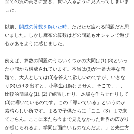
全ての質の高さに驚き、食い入るように見入ってしまいま
した。
以前、
開成の算数を解いた時
、ただただ疲れる問題だと思
いました。しかし麻布の算数はどの問題もオシャレで遊び
心があるように感じました。
例えば、算数の問題のうちいくつかの大問は(1)-(3)といっ
た小問から構成されています。本当は(3)が一番大事な問
題で、大人としては(3)を答えて欲しいのですが、いきな
り(3)だけを出すと、小学生は解けません。そこで、、、
比較的簡単な(1), (2)で練習したり、足場を作らせたりして
(3)に導いているのです。この「導いている」というのが
素晴らしい所です。まるで子供たちに「ここ（3）まで来
てごらん。ここに来たら今まで見えなかった世界の広がり
が感じられるよ。学問は面白いものなんだよ。」と先生方