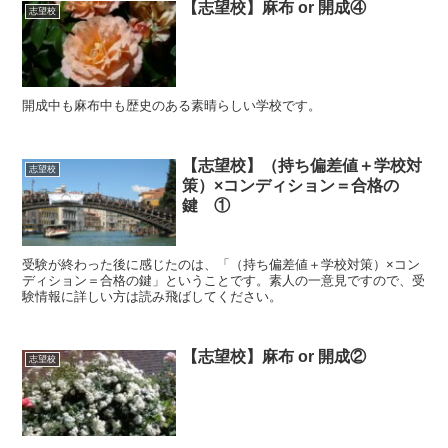
【志望校】麻布 or 開成④
志望校
開成中も麻布中も歴史のある素晴らしい学校です。
【志望校】（持ち偏差値＋学校対
志望校
策）×コンディション＝合格の
鍵 ①
受験が終わった後に感じたのは、「（持ち偏差値＋学校対策）×コン
ディション＝合格の鍵」ということです。素人の一意見ですので、受
験情報に詳しい方は読み飛ばしてください。
【志望校】麻布 or 開成②
志望校