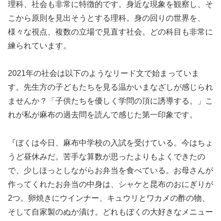
理科、社会も非常に特徴的です。身近な現象を観察し、そ
こから原則を見出そうとする理科。身の回りの世界を、
様々な視点、複数の立場で見直す社会。どの科目も非常に
練られています。
2021年の社会は以下のようなリード文で始まっていま
す。先生方の子どもたちを見る温かいまなざしが感じられ
ませんか？「子供たちを優しく学問の頂に誘導する。」こ
れが私が麻布の過去問を読んで感じた第一印象です。
『ぼくは今日、麻布中学校の入試を受けている。今はちょ
うど昼休みだ。苦手な算数が思ったよりもよくできたの
で、少しほっとしながらお弁当を食べている。お母さんが
作ってくれたお弁当の中身は、シャケと昆布のおにぎりが
2つ。卵焼きにウインナー、キュウリとワカメの酢の物、
そして自家製のぬか漬け。どれもぼくの大好きなメニュー