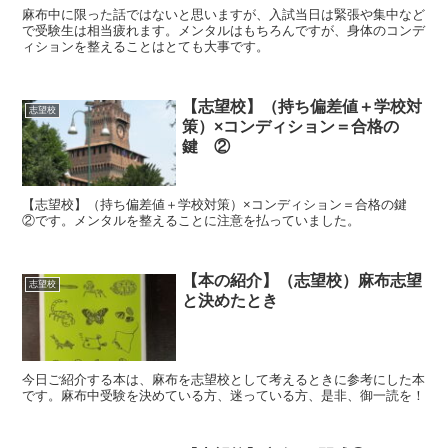
麻布中に限った話ではないと思いますが、入試当日は緊張や集中など
で受験生は相当疲れます。メンタルはもちろんですが、身体のコンデ
ィションを整えることはとても大事です。
【志望校】（持ち偏差値＋学校対
志望校
策）×コンディション＝合格の
鍵 ②
【志望校】（持ち偏差値＋学校対策）×コンディション＝合格の鍵
②です。メンタルを整えることに注意を払っていました。
【本の紹介】（志望校）麻布志望
志望校
と決めたとき
今日ご紹介する本は、麻布を志望校として考えるときに参考にした本
です。麻布中受験を決めている方、迷っている方、是非、御一読を！