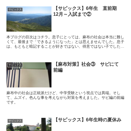
【サピックス】6年生 直前期
サピックス
12月～入試まで②
本ブログの目次はコチラ。息子にとっては、麻布の社会は本当に難し
くて、最後まで「できるようになった」とは思えませんでした。息子
は、もともと暗記することが好きではない、得意ではない子でした。
土特でときどき行われる150問の年号テストも最初は50...
【麻布対策】社会③ サピにて
サピックス
前編
麻布中の社会は正統派だけど、中学受験という視点では異端。そし
て、ムズイ。色んな事を考えながら対策を考えました。サピ編の前編
です。
【サピックス】6年生時の夏休み
サピックス