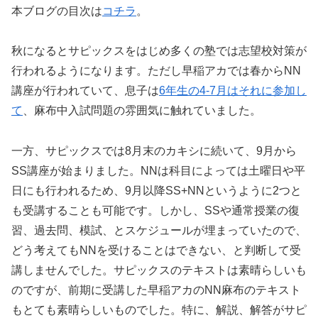
本ブログの目次は
コチラ
。
秋になるとサピックスをはじめ多くの塾では志望校対策が
行われるようになります。ただし早稲アカでは春からNN
講座が行われていて、息子は
6年生の4-7月はそれに参加し
て
、麻布中入試問題の雰囲気に触れていました。
一方、サピックスでは8月末のカキシに続いて、9月から
SS講座が始まりました。NNは科目によっては土曜日や平
日にも行われるため、9月以降SS+NNというように2つと
も受講することも可能です。しかし、SSや通常授業の復
習、過去問、模試、とスケジュールが埋まっていたので、
どう考えてもNNを受けることはできない、と判断して受
講しませんでした。サピックスのテキストは素晴らしいも
のですが、前期に受講した早稲アカのNN麻布のテキスト
もとても素晴らしいものでした。特に、解説、解答がサピ