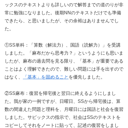
ックスのテキストよりも詳しいので解答までの道のりが非
常に勉強になりました。後期NNのテキストだけでも準備
できたら、と思いましたが、その余裕はありませんでし
た。
①SS単科：「算数（解法力）、国語（読解力）」を受講
しました。「麻布だから思考力？」というようにも思いま
したが、麻布の過去問を見る限り、「基本」が重要である
ことはよく理解できたので、難しい問題には手を出すので
はなく、
「基本」を固めること
を優先しました。
②SS麻布：復習を帰宅後と翌日に終えるようにしまし
た。我が家の一例ですが、日曜日、SSから帰宅後は、算
数の間違えた問題と理科を、月曜日には国語と社会を復習
しました。サピックスの指示で、社会はSSのテキストを
コピーしてそれをノートに貼って、記述の復習をしまし