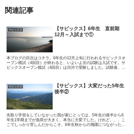
関連記事
【サピックス】6年生 直前期
サピックス
12月～入試まで①
本ブログの目次はコチラ。6年生の12月上旬に行われるサピックスオ
ープン模試（4回目）が終わると、いよいよ次の試験は入試です。サ
ピックスオープン模試（4回目）は渋渋で受験しました。試験後、渋
谷駅に帰る途中、久しぶりの渋谷が親子ともども懐かしく...
【サピックス】大変だった5年生
サピックス
後半②
先取り学習をしていなかった我が家にとっては、5年生の後半から6
年生1学期までが負荷が大きく、本当に大変でした。けれど、、、こ
こでしっかり苦しんだからこそ、6年生秋からの飛躍につながったと
思います。