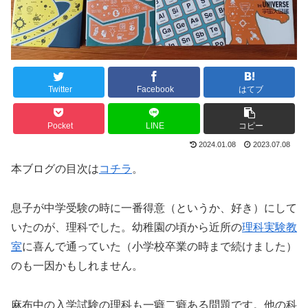
Twitter
Facebook
はてブ
Pocket
LINE
コピー
2024.01.08
2023.07.08
本ブログの目次は
コチラ
。
息子が中学受験の時に一番得意（というか、好き）にして
いたのが、理科でした。幼稚園の頃から近所の
理科実験教
室
に喜んで通っていた（小学校卒業の時まで続けました）
のも一因かもしれません。
麻布中の入学試験の理科も一癖二癖ある問題です。他の科