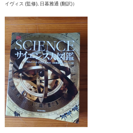
イヴィス (監修), 日暮雅通 (翻訳)）