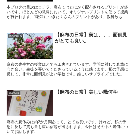
本ブログの目次はコチラ。麻布ではとにかく配布されるプリントが多
いです。ほとんどの教科において、オリジナルプリントを使って授業
が行われます。1教科につきたくさんのプリントがあり、教科数も多
いので、総プリント数は数えきれないくらいです。これを整...
【麻布の日常】実は、、、面倒見
麻布の日常
がとても良い。
麻布の先生方の授業はとても工夫されています。学問に対して真摯に
向き合い、生徒を導いてくださっているように感じます。私の予想に
反して、非常に面倒見がよい学校です。嬉しいサプライズでした。
【麻布の日常】美しい幾何学
本の紹介
麻布の夏休みは約2か月間あって、とても長いです。けれど、私の予
想に反して質も量も重い宿題が出されます。今日はその中の幾何につ
いてお話します。