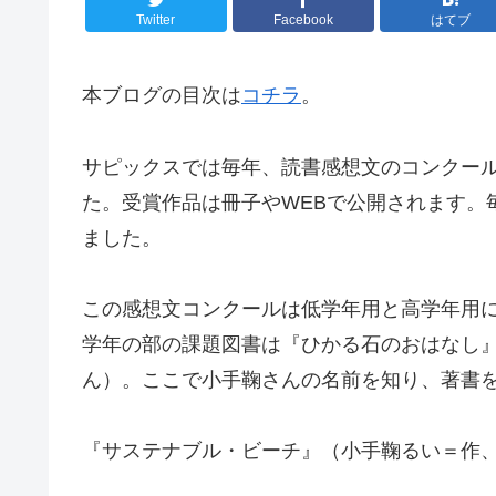
Twitter
Facebook
はてブ
本ブログの目次は
コチラ
。
サピックスでは毎年、読書感想文のコンクー
た。受賞作品は冊子やWEBで公開されます。
ました。
この感想文コンクールは低学年用と高学年用に
学年の部の課題図書は『ひかる石のおはなし
ん）。ここで小手鞠さんの名前を知り、著書
『サステナブル・ビーチ』（小手鞠るい＝作