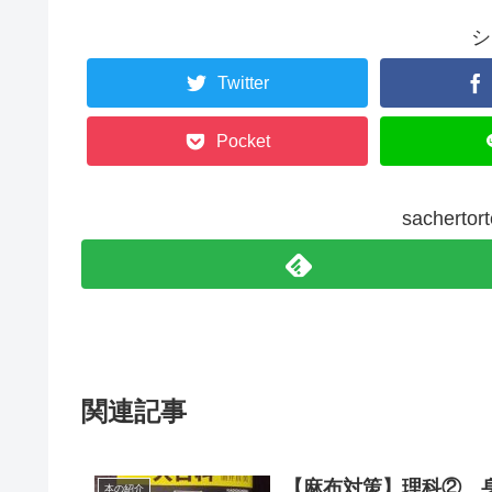
シ
Twitter
Pocket
sacher
関連記事
【麻布対策】理科② 
本の紹介